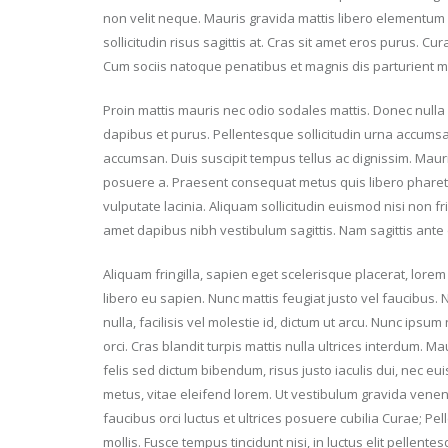
non velit neque. Mauris gravida mattis libero elementum di
sollicitudin risus sagittis at. Cras sit amet eros purus. C
Cum sociis natoque penatibus et magnis dis parturient m
Proin mattis mauris nec odio sodales mattis. Donec nulla
dapibus et purus. Pellentesque sollicitudin urna accumsa
accumsan. Duis suscipit tempus tellus ac dignissim. Mauris 
posuere a. Praesent consequat metus quis libero pharet
vulputate lacinia. Aliquam sollicitudin euismod nisi non f
amet dapibus nibh vestibulum sagittis. Nam sagittis ant
Aliquam fringilla, sapien eget scelerisque placerat, lore
libero eu sapien. Nunc mattis feugiat justo vel faucibus.
nulla, facilisis vel molestie id, dictum ut arcu. Nunc ipsum
orci. Cras blandit turpis mattis nulla ultrices interdum.
felis sed dictum bibendum, risus justo iaculis dui, nec 
metus, vitae eleifend lorem. Ut vestibulum gravida venen
faucibus orci luctus et ultrices posuere cubilia Curae; P
mollis. Fusce tempus tincidunt nisi, in luctus elit pellent