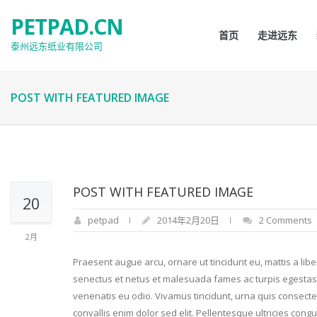
PETPAD.CN
首页
走进远东
泰州远东纸业有限公司
POST WITH FEATURED IMAGE
POST WITH FEATURED IMAGE
20
petpad
2014年2月20日
2 Comments
2月
Praesent augue arcu, ornare ut tincidunt eu, mattis a lib
senectus et netus et malesuada fames ac turpis egestas. I
venenatis eu odio. Vivamus tincidunt, urna quis consecte
convallis enim dolor sed elit. Pellentesque ultricies cong