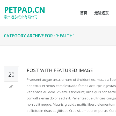
PETPAD.CN
首页
走进远东
泰州远东纸业有限公司
CATEGORY ARCHIVE FOR : ‘HEALTH’
POST WITH FEATURED IMAGE
20
Praesent augue arcu, ornare ut tincidunt eu, mattis a lib
senectus et netus et malesuada fames ac turpis egestas. I
2月
venenatis eu odio. Vivamus tincidunt, urna quis consecte
convallis enim dolor sed elit. Pellentesque ultricies cong
non velit neque. Mauris gravida mattis libero elementum di
sollicitudin risus sagittis at. Cras sit amet eros purus. C