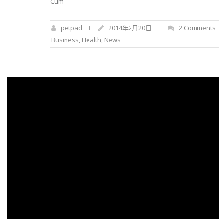
Cum
petpad
2014年2月20日
2 Comments
Business
,
Health
,
News