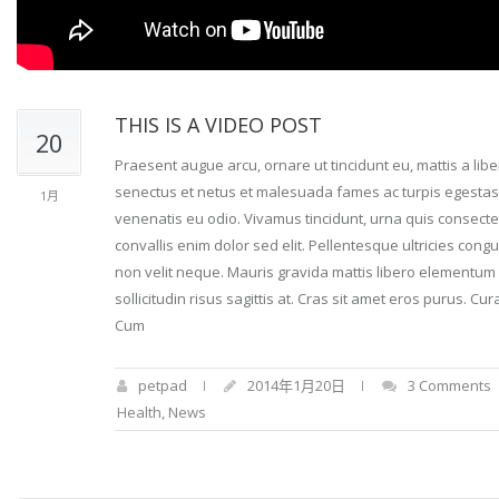
THIS IS A VIDEO POST
20
Praesent augue arcu, ornare ut tincidunt eu, mattis a lib
senectus et netus et malesuada fames ac turpis egestas. I
1月
venenatis eu odio. Vivamus tincidunt, urna quis consecte
convallis enim dolor sed elit. Pellentesque ultricies cong
non velit neque. Mauris gravida mattis libero elementum di
sollicitudin risus sagittis at. Cras sit amet eros purus. C
Cum
petpad
2014年1月20日
3 Comments
Health
,
News